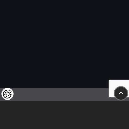
Felhívjuk tisztelt vásárlóink figyelmét,
hogy a termékeinkre vonatkozó
árváltoztatás mindenkori jogát