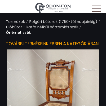
Süti preferenciák
/
/
Termékek
Polgári bútorok (1750-től napjainkig)
/
Ülőbútor - karfa nélküli háttámlás szék
Ónémet szék
TOVÁBBI TERMÉKEINK EBBEN A KATEGÓRIÁBAN