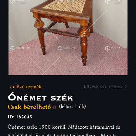
előző termék
következő termék
Ónémet szék
Csak bérelhető
(leltár: 1 db)
ID: 182045
Ónémet szék: 1900 körüli. Nádazott háttámlával és
ülőfelülettel. Eredeti, tisztított állapotban. Méret: