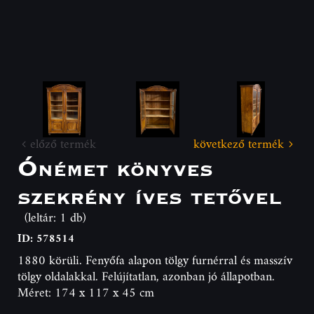
előző termék
következő termék
Ónémet könyves
szekrény íves tetővel
(leltár: 1 db)
ID: 578514
1880 körüli. Fenyőfa alapon tölgy furnérral és masszív
tölgy oldalakkal. Felújítatlan, azonban jó állapotban.
Méret: 174 x 117 x 45 cm