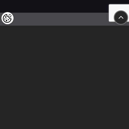
Felhívjuk tisztelt vásárlóink figyelmét,
hogy a termékeinkre vonatkozó
árváltoztatás mindenkori jogát
fenntartjuk,
valamint a feltüntetett árak
nettóban értendőek!
Kövess minket
Kapcsolat