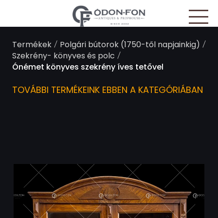
Süti preferenciák
/
/
Termékek
Polgári bútorok (1750-től napjainkig)
/
Szekrény- könyves és polc
Ónémet könyves szekrény íves tetővel
TOVÁBBI TERMÉKEINK EBBEN A KATEGÓRIÁBAN