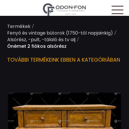
Süti preferenciák
/
Termékek
/
Fenyő és vintage bútorok (1750-től napjainkig)
/
Alsórész, -pult, -tálaló és tv alj
Ónémet 2 fiókos alsórész
TOVÁBBI TERMÉKEINK EBBEN A KATEGÓRIÁBAN