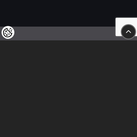
Felhívjuk tisztelt vásárlóink figyelmét,
hogy a termékeinkre vonatkozó
árváltoztatás mindenkori jogát
fenntartjuk,
valamint a feltüntetett árak
nettóban értendőek!
Kövess minket