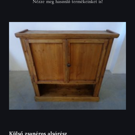
Nézze meg hasonló termékeinket is!
Külső zsanéros alsórész