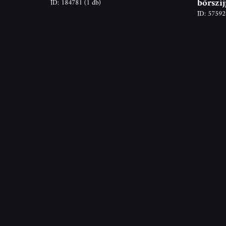
bőrszíj
ID: 184781
(1 db)
ID: 5759