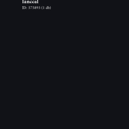
lánccal
ID: 575893
(1 db)