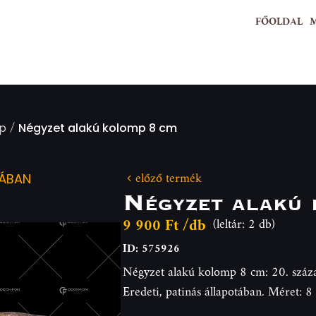
FŐOLDAL
/
mp
Négyzet alakú kolomp 8 cm
előző termék
IÁBAN
Négyzet alakú 
9 900 Ft /db
(leltár: 2 db)
ID: 575926
Négyzet alakú kolomp 8 cm: 20. század.
Eredeti, patinás állapotában. Méret: