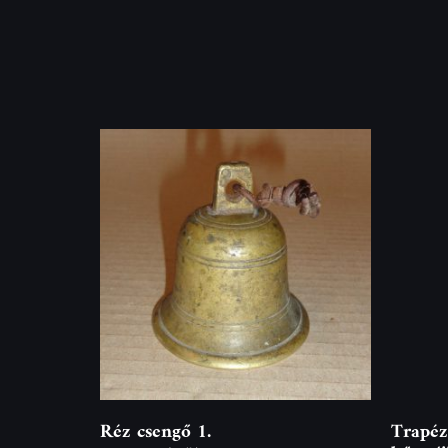
Réz csengő 1.
Trapéz