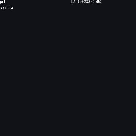
jal
ID: 199023
(1 db)
23
(1 db)