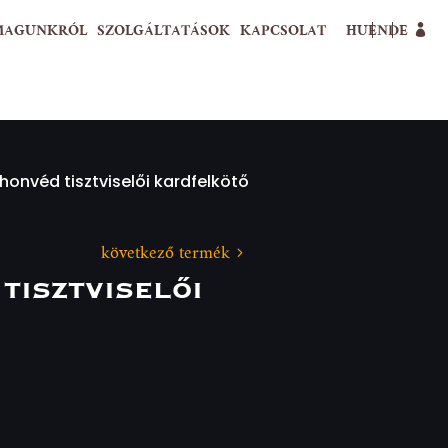
MAGUNKRÓL
SZOLGÁLTATÁSOK
KAPCSOLAT
HU
EN
DE
onvéd tisztviselői kardfelkötő
következő termék
tisztviselői