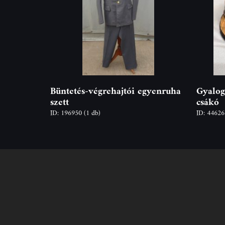
Büntetés-végrehajtói egyenruha
Gyalog
szett
csákó
ID: 196950
(1 db)
ID: 4462
Felhívjuk tisztelt vásárlóink figy
hogy a termékeinkre vonatko
árváltoztatás mindenkori jog
fenntartjuk,