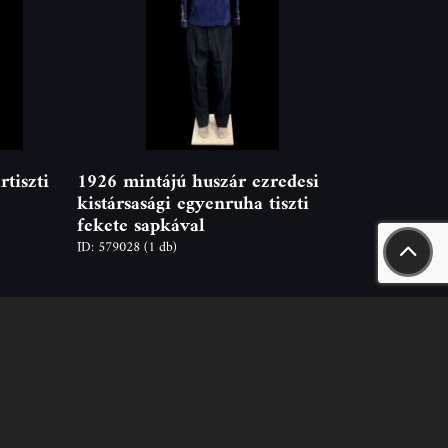
tiszti
1926 mintájú huszár ezredesi
kistársasági egyenruha tiszti
fekete sapkával
ID: 579028
(1 db)
t
 Naszály út 18.
don-fon.hu