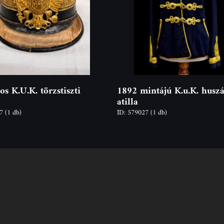
os K.U.K. törzstiszti
1892 mintájú K.u.K. huszár
atilla
67
(1 db)
ID: 579027
(1 db)
Kövess
Kapcsola
minket
elmét,
Cím: 2600 Vác,
zó
át
E-mail: info@o