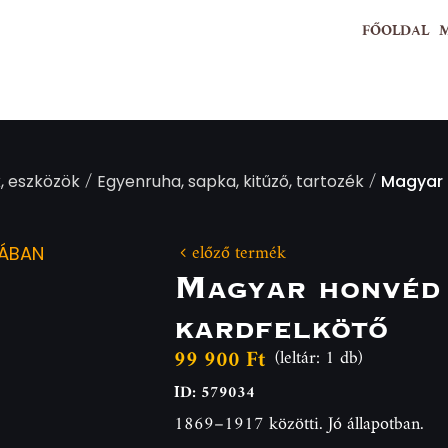
FŐOLDAL
/
/
, eszközök
Egyenruha, sapka, kitűző, tartozék
Magyar h
előző termék
IÁBAN
Magyar honvéd 
kardfelkötő
99 900 Ft
(leltár: 1 db)
ID: 579034
1869–1917 közötti. Jó állapotban.