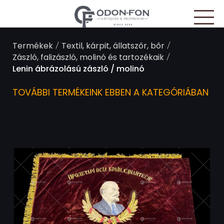
Süti preferenciák
/
/
Termékek
Textil, kárpit, állatszőr, bőr
/
Zászló, falizászló, molinó és tartozékaik
Lenin ábrázolású zászló / molinó
TOVÁBBI TERMÉKEINK EBBEN A KATEGÓRIÁBAN