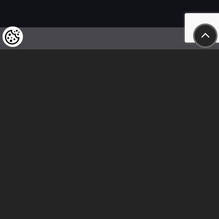
Felhívjuk tisztelt vásárlóink figyelmét,
hogy a termékeinkre vonatkozó
árváltoztatás mindenkori jogát
fenntartjuk,
valamint a feltüntetett árak
nettóban értendőek!
Kövess minket
Kapcsolat