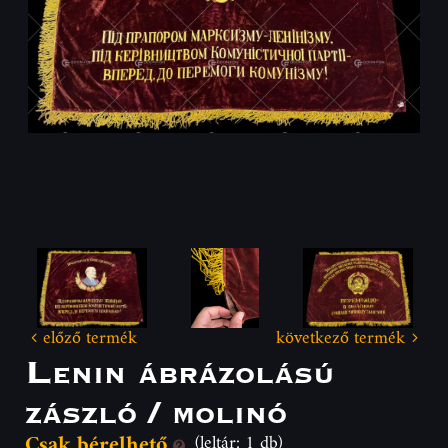
előző termék
következő termék
Lenin ábrázolású
zászló / molinó
Csak bérelhető
(leltár: 1 db)