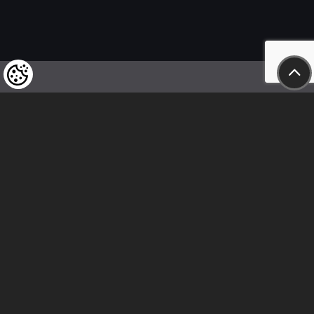
Felhívjuk tisztelt vásárlóink figyelmét,
hogy a termékeinkre vonatkozó
árváltoztatás mindenkori jogát
fenntartjuk,
valamint a feltüntetett árak
nettóban értendőek!
Kövess minket