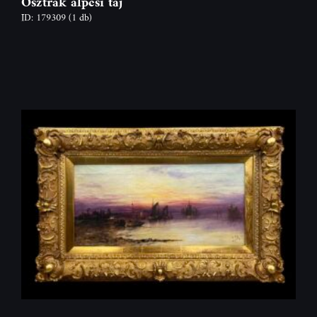
Osztrák alpesi táj
ID: 179309
(1 db)