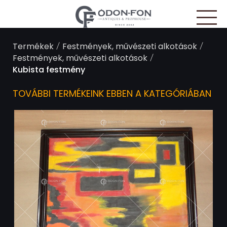
Süti preferenciák
/
/
Termékek
Festmények, művészeti alkotások
/
Festmények, művészeti alkotások
Kubista festmény
TOVÁBBI TERMÉKEINK EBBEN A KATEGÓRIÁBAN