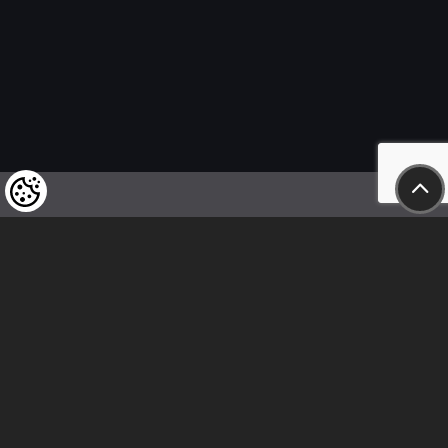
Felhívjuk tisztelt vásárlóink figyelmét,
hogy a termékeinkre vonatkozó
árváltoztatás mindenkori jogát
fenntartjuk,
valamint a feltüntetett árak
nettóban értendőek!