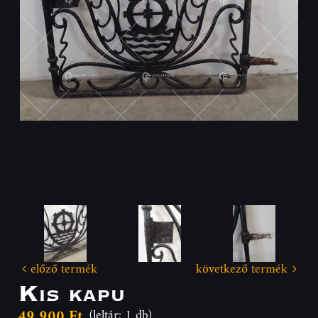
előző termék
következő termék
Kis kapu
49 900 Ft
(leltár: 1 db)