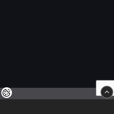
Felhívjuk tisztelt vásárlóink figyelmét,