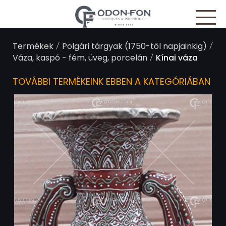
Süti preferenciák
/
/
Termékek
Polgári tárgyak (1750-től napjainkig)
/
Váza, kaspó - fém, üveg, porcelán
Kínai váza
TOVÁBBI TERMÉKEINK EBBEN A KATEGÓRIÁBAN