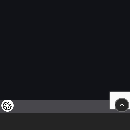
Felhívjuk tisztelt vásárlóink figyelmét,