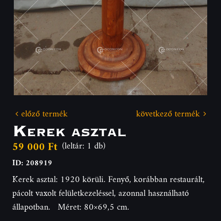
előző termék
következő termék
Kerek asztal
59 000 Ft
(leltár: 1 db)
ID: 208919
Kerek asztal: 1920 körüli. Fenyő, korábban restaurált,
pácolt vaxolt felületkezeléssel, azonnal használható
állapotban. Méret: 80×69,5 cm.