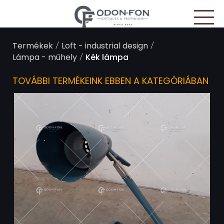
Süti preferenciák
/
/
Termékek
Loft - industrial design
/
Lámpa - műhely
Kék lámpa
TOVÁBBI TERMÉKEINK EBBEN A KATEGÓRIÁBAN