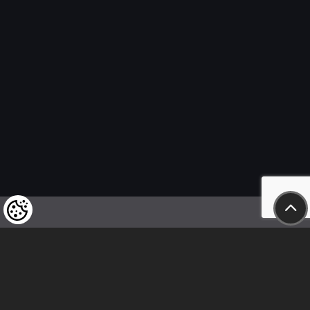
Felhívjuk tisztelt vásárlóink figyelmét,
hogy a termékeinkre vonatkozó
árváltoztatás mindenkori jogát
fenntartjuk,