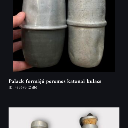
Palack formájú peremes katonai kulacs
ID: 483593
(2 db)