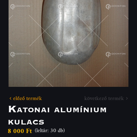
előző termék
következő termék
Katonai alumínium
kulacs
8 000 Ft
(leltár: 30 db)