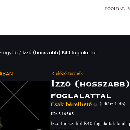
FŐOLDAL
/
- egyéb
Izzó (hosszabb) E40 foglalattal
előző termék
IÁBAN
Izzó (hosszabb
foglalattal
Csak bérelhető
(leltár: 1 db)
ID: 516505
Izzó (hosszabb) E40 foglalattal: Jó á