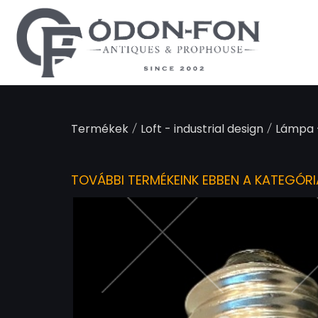
Süti preferenciák
/
/
Termékek
Loft - industrial design
Lámpa 
TOVÁBBI TERMÉKEINK EBBEN A KATEGÓR