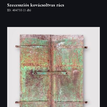
Szecessziós kovácsoltvas rács
ID: 404755
(1 db)