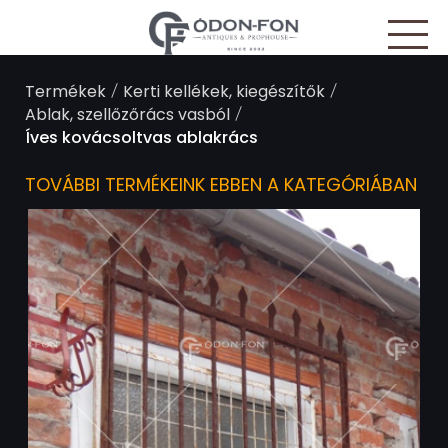
Süti preferenciák
/
/
Termékek
Kerti kellékek, kiegészítők
/
Ablak, szellőzőrács vasból
Íves kovácsoltvas ablakrács
TOVÁBBI TERMÉKEINK EBBEN A KATEGÓRIÁBAN