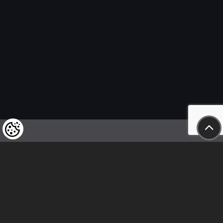
Felhívjuk tisztelt vásárlóink figyelmét,
hogy a termékeinkre vonatkozó
árváltoztatás mindenkori jogát
fenntartjuk,
valamint a feltüntetett árak
nettóban értendőek!