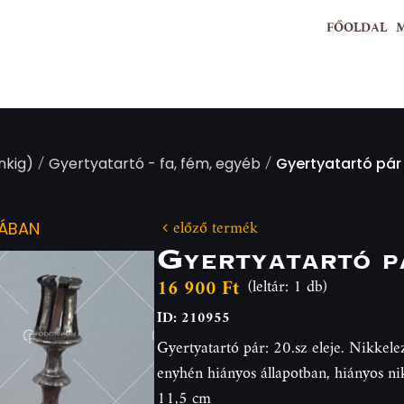
FŐOLDAL
/
/
nkig)
Gyertyatartó - fa, fém, egyéb
Gyertyatartó pár
előző termék
IÁBAN
Gyertyatartó p
16 900 Ft
(leltár: 1 db)
ID: 210955
Gyertyatartó pár: 20.sz eleje. Nikkeleze
enyhén hiányos állapotban, hiányos nik
11,5 cm