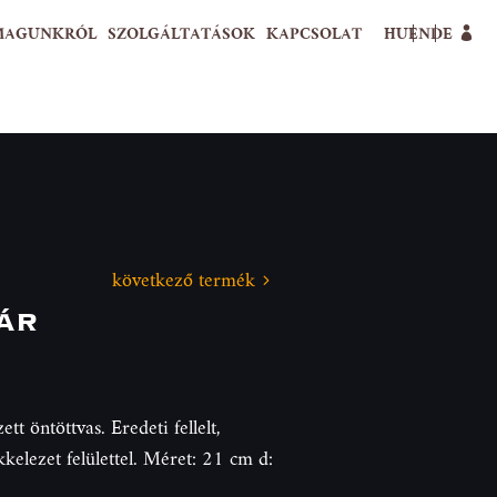
MAGUNKRÓL
SZOLGÁLTATÁSOK
KAPCSOLAT
HU
EN
DE
következő termék
ár
tt öntöttvas. Eredeti fellelt,
kelezet felülettel. Méret: 21 cm d: