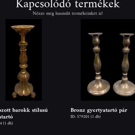
Kapcsolódó termékek
Nézze meg hasonló termékeinket is!
zott barokk stílusú
Bronz gyertyatartó pár
atartó
ID: 579201
(1 db)
54
(1 db)