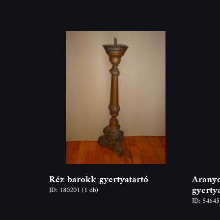
Réz barokk gyertyatartó
Aranyo
gyerty
ID: 180201
(1 db)
ID: 5464