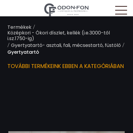
Süti preferenciák
/
Termékek
Középkori - Ókori díszlet, kellék (i.e.3000-től
i.sz.1750-ig)
/
/
Gyertyatartó- asztali, fali, mécsestartó, füstölő
Gyertyatartó
TOVÁBBI TERMÉKEINK EBBEN A KATEGÓRIÁBAN