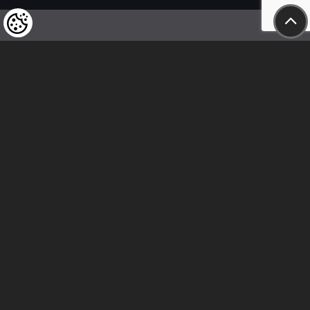
Felhívjuk tisztelt vásárlóink figyelmét,
hogy a termékeinkre vonatkozó
árváltoztatás mindenkori jogát
fenntartjuk,
valamint a feltüntetett árak
nettóban értendőek!
Kövess minket
Kapcsolat
Cím: 2600 Vác, Naszály út 18.