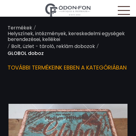
Süti preferenciák
/
Termékek
Helyszínek, intézmények, kereskedelmi egységek
berendezései, kellékei
/
/
Bolt, üzlet - tároló, reklám dobozok
GLOBOL doboz
TOVÁBBI TERMÉKEINK EBBEN A KATEGÓRIÁBAN