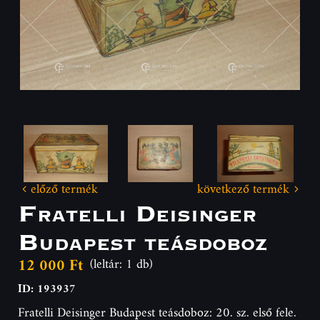
előző termék
következő termék
Fratelli Deisinger
Budapest teásdoboz
12 000 Ft
(leltár: 1 db)
ID: 193937
Fratelli Deisinger Budapest teásdoboz: 20. sz. első fele.