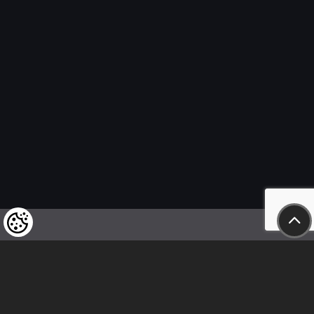
Felhívjuk tisztelt vásárlóink figyelmét,
hogy a termékeinkre vonatkozó
árváltoztatás mindenkori jogát
fenntartjuk,