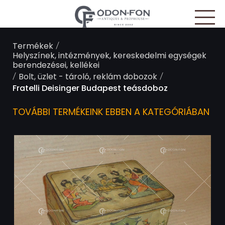
Süti preferenciák
/
Termékek
Helyszínek, intézmények, kereskedelmi egységek
berendezései, kellékei
/
/
Bolt, üzlet - tároló, reklám dobozok
Fratelli Deisinger Budapest teásdoboz
TOVÁBBI TERMÉKEINK EBBEN A KATEGÓRIÁBAN