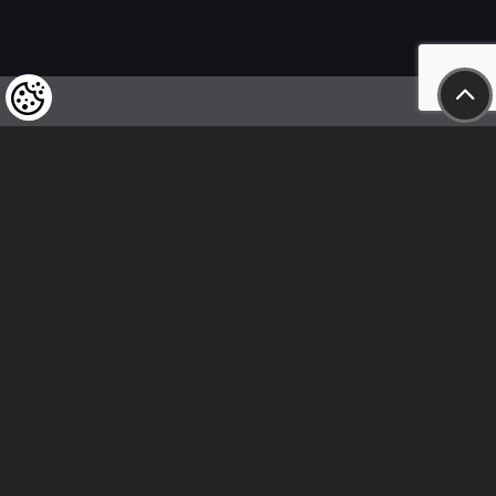
Felhívjuk tisztelt vásárlóink figyelmét,
hogy a termékeinkre vonatkozó
árváltoztatás mindenkori jogát
fenntartjuk,
valamint a feltüntetett árak
nettóban értendőek!
Kövess minket