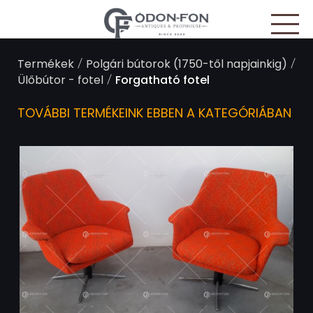
Süti preferenciák
/
/
Termékek
Polgári bútorok (1750-től napjainkig)
/
Ülőbútor - fotel
Forgatható fotel
TOVÁBBI TERMÉKEINK EBBEN A KATEGÓRIÁBAN