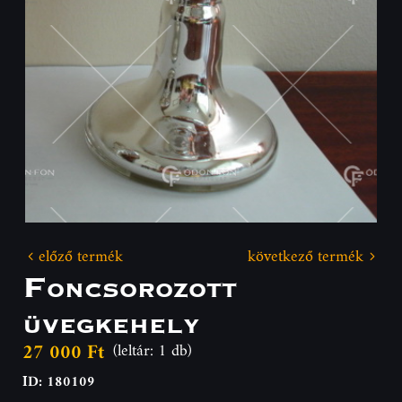
előző termék
következő termék
Foncsorozott
üvegkehely
27 000 Ft
(leltár: 1 db)
ID: 180109