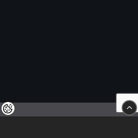
Felhívjuk tisztelt vásárlóink figyelmét,
hogy a termékeinkre vonatkozó