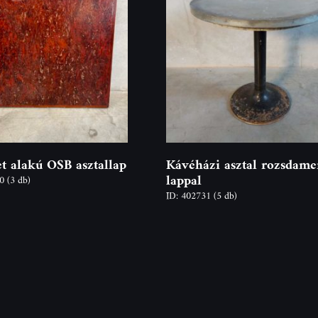
t alakú OSB asztallap
Kávéházi asztal rozsdame
lappal
30
(3 db)
ID: 402731
(5 db)