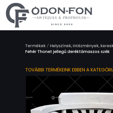
Süti preferenciák
/
Termékek
Helyszínek, intézmények, keres
Fehér Thonet jellegű deréktámaszos szék
TOVÁBBI TERMÉKEINK EBBEN A KATEGÓR