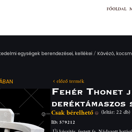
FŐOLDAL
/
kedelmi egységek berendezései, kellékei
Kávézó, kocsma
előző termék
IÁBAN
Fehér Thonet j
deréktámaszos 
Csak bérelhető
(leltár: 22 db)
ID: 579212
Új készítés, festett fa. Nádazott hatású