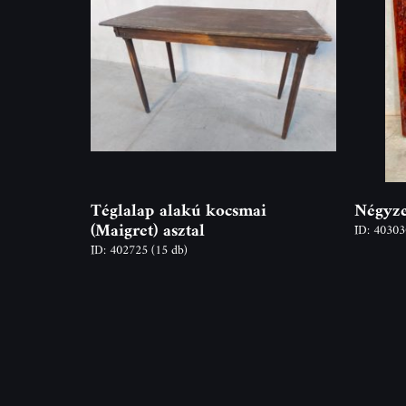
Téglalap alakú kocsmai
Négyze
(Maigret) asztal
ID: 4030
ID: 402725
(15 db)