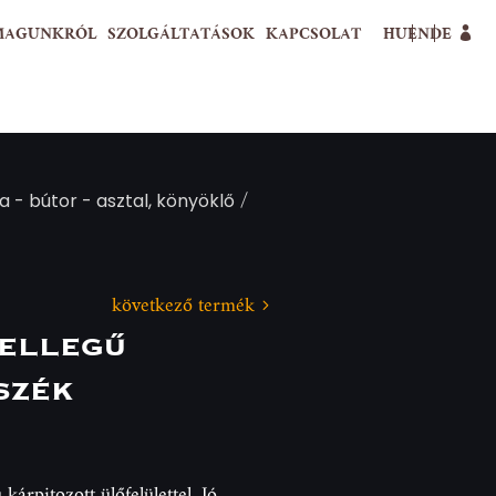
MAGUNKRÓL
SZOLGÁLTATÁSOK
KAPCSOLAT
HU
EN
DE
/
 - bútor - asztal, könyöklő
következő termék
ellegű
szék
 kárpitozott ülőfelülettel. Jó