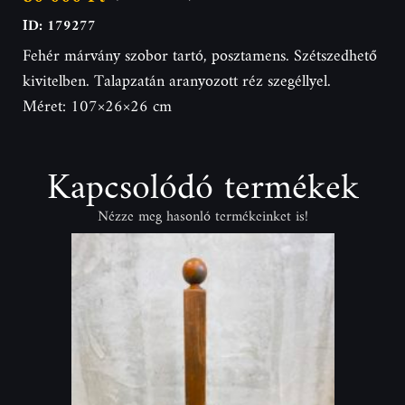
ID: 179277
Fehér márvány szobor tartó, posztamens. Szétszedhető
kivitelben. Talapzatán aranyozott réz szegéllyel.
Méret: 107×26×26 cm
Kapcsolódó termékek
Nézze meg hasonló termékeinket is!