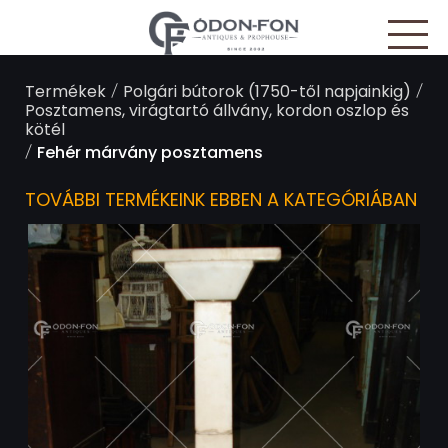
Süti preferenciák
/
/
Termékek
Polgári bútorok (1750-től napjainkig)
Posztamens, virágtartó állvány, kordon oszlop és
kötél
/
Fehér márvány posztamens
TOVÁBBI TERMÉKEINK EBBEN A KATEGÓRIÁBAN