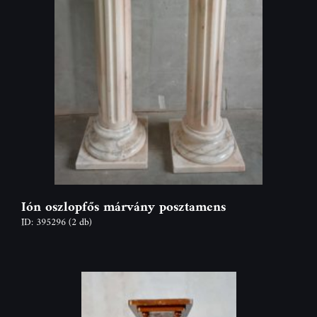
Ión oszlopfős márvány posztamens
ID: 395296
(2 db)