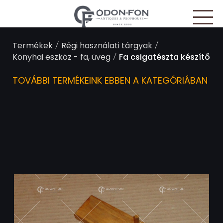
Süti preferenciák
/
/
Termékek
Régi használati tárgyak
/
Konyhai eszköz - fa, üveg
Fa csigatészta készítő
TOVÁBBI TERMÉKEINK EBBEN A KATEGÓRIÁBAN