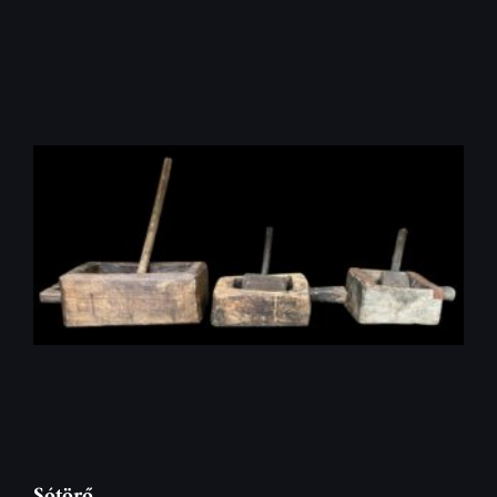
Sótörő