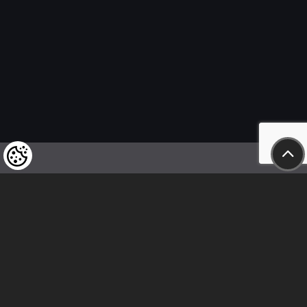
Felhívjuk tisztelt vásárlóink figyelmét,
hogy a termékeinkre vonatkozó
árváltoztatás mindenkori jogát
fenntartjuk,
valamint a feltüntetett árak
nettóban értendőek!