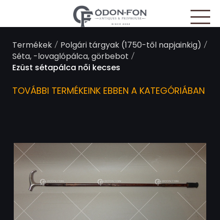
Süti preferenciák
/
/
Termékek
Polgári tárgyak (1750-től napjainkig)
/
Séta, -lovaglópálca, görbebot
Ezüst sétapálca női kecses
TOVÁBBI TERMÉKEINK EBBEN A KATEGÓRIÁBAN