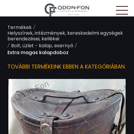
Süti preferenciák
/
Termékek
Helyszínek, intézmények, kereskedelmi egységek
berendezései, kellékei
/
/
Bolt, üzlet - kalap, esernyő
Extra magas kalapdoboz
TOVÁBBI TERMÉKEINK EBBEN A KATEGÓRIÁBAN