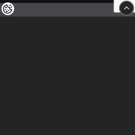
Felhívjuk tisztelt vásárlóink figyelmét,
hogy a termékeinkre vonatkozó
árváltoztatás mindenkori jogát
fenntartjuk,
valamint a feltüntetett árak
nettóban értendőek!
Kövess minket
Kapcsolat
Cím: 2600 Vác, Naszály út 18.