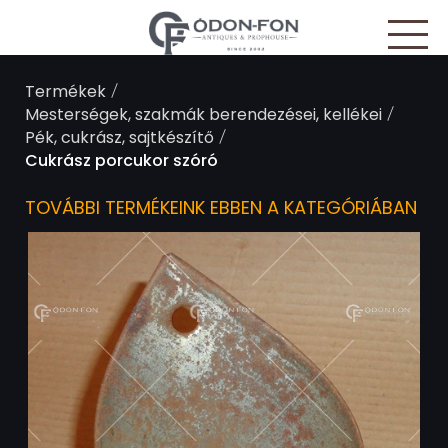
Süti preferenciák
/
Termékek
/
Mesterségek, szakmák berendezései, kellékei
/
Pék, cukrász, sajtkészítő
Cukrász porcukor szóró
TOVÁBBI TERMÉKEINK EBBEN A KATEGÓRIÁBAN