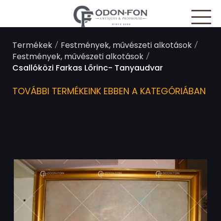
Süti preferenciák
/
/
Termékek
Festmények, művészeti alkotások
/
Festmények, művészeti alkotások
Csallóközi Farkas Lőrinc- Tanyaudvar
TOVÁBBI TERMÉKEINK EBBEN A KATEGÓRIÁBAN