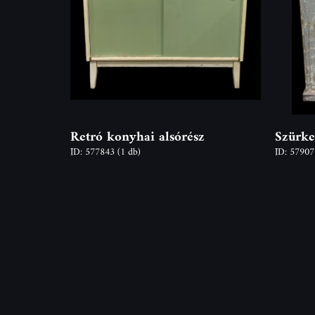
Retró konyhai alsórész
Szürke
ID: 577843
(1 db)
ID: 5790