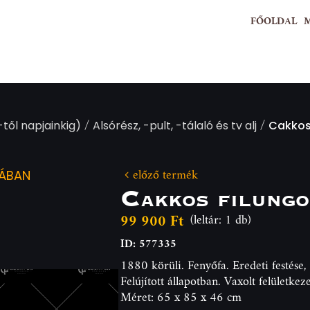
FŐOLDAL
/
/
től napjainkig)
Alsórész, -pult, -tálaló és tv alj
Cakkos 
előző termék
IÁBAN
Cakkos filungo
99 900 Ft
(leltár: 1 db)
ID: 577335
1880 körüli. Fenyőfa. Eredeti festése, 
Felújított állapotban. Vaxolt felületkeze
Méret: 65 x 85 x 46 cm