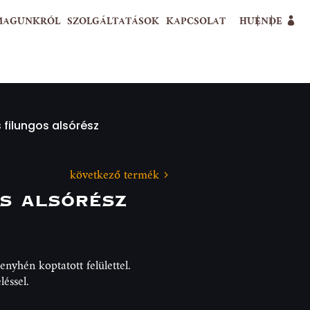
MAGUNKRÓL
SZOLGÁLTATÁSOK
KAPCSOLAT
HU
EN
DE
filungos alsórész
következő termék
s alsórész
enyhén koptatott felülettel.
léssel.