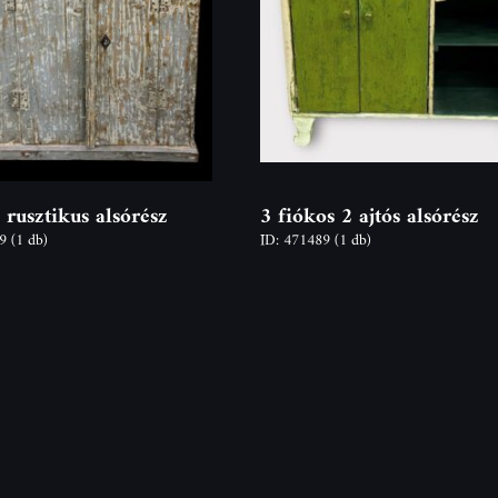
 rusztikus alsórész
3 fiókos 2 ajtós alsórész
79
(1 db)
ID: 471489
(1 db)