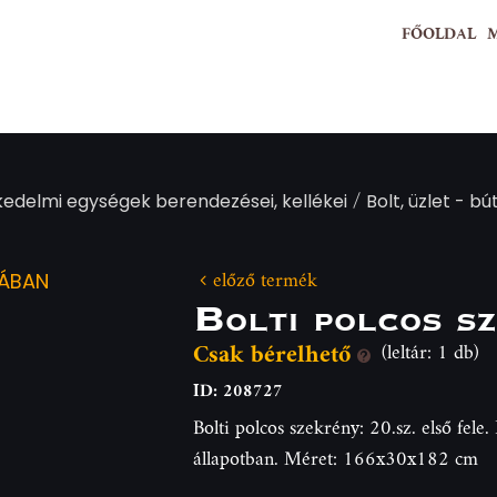
FŐOLDAL
/
kedelmi egységek berendezései, kellékei
Bolt, üzlet - b
előző termék
IÁBAN
Bolti polcos s
Csak bérelhető
(leltár: 1 db)
ID: 208727
Bolti polcos szekrény: 20.sz. első fele
állapotban. Méret: 166x30x182 cm