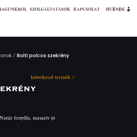
MAGUNKRÓL
SZOLGÁLTATÁSOK
KAPCSOLAT
HU
EN
DE
/
útorok
Bolti polcos szekrény
következő termék
zekrény
. Natúr fenyőfa, masszív jó