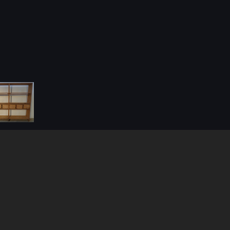
Kapcsolódó termékek
Nézze meg hasonló termékeinket is!