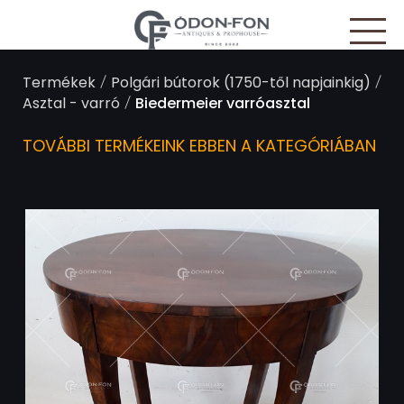
Süti preferenciák
/
/
Termékek
Polgári bútorok (1750-től napjainkig)
/
Asztal - varró
Biedermeier varróasztal
TOVÁBBI TERMÉKEINK EBBEN A KATEGÓRIÁBAN