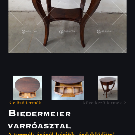
előző termék
következő termék
Biedermeier
varróasztal
A termék áráról kérjük, érdeklődjön!