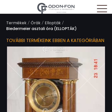
Süti preferenciák
/
/
/
Termékek
Órák
Ellopták
Biedermeier asztali óra (ELLOPTÁK)
TOVÁBBI TERMÉKEINK EBBEN A KATEGÓRIÁBAN