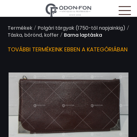
Süti preferenciák
/
/
Termékek
Polgári tárgyak (1750-től napjainkig)
/
Táska, bőrönd, koffer
Barna laptáska
TOVÁBBI TERMÉKEINK EBBEN A KATEGÓRIÁBAN