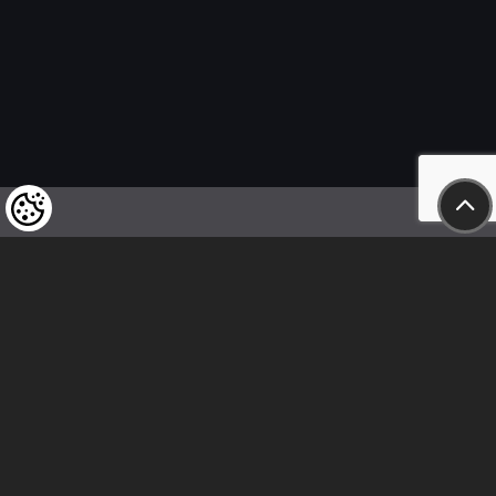
Felhívjuk tisztelt vásárlóink figyelmét,
hogy a termékeinkre vonatkozó
árváltoztatás mindenkori jogát
fenntartjuk,
valamint a feltüntetett árak
nettóban értendőek!