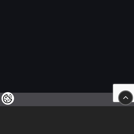
Felhívjuk tisztelt vásárlóink figyelmét,
hogy a termékeinkre vonatkozó
árváltoztatás mindenkori jogát