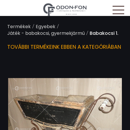
Süti preferenciák
/
/
Termékek
Egyebek
/
Játék - babakocsi, gyermekjármű
Babakocsi 1.
TOVÁBBI TERMÉKEINK EBBEN A KATEGÓRIÁBAN