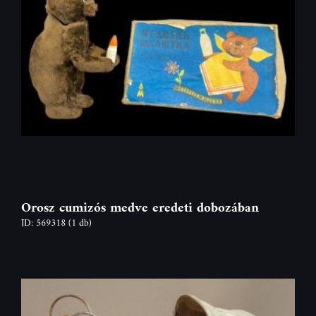
Orosz cumizós medve eredeti dobozában
ID: 569318
(1 db)