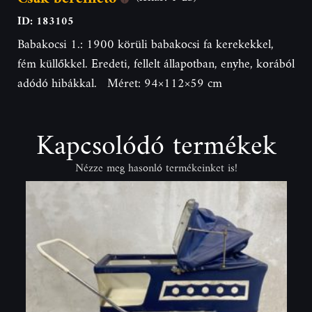
ID: 183105
Babakocsi 1.: 1900 körüli babakocsi fa kerekekkel,
fém küllőkkel. Eredeti, fellelt állapotban, enyhe, korából
adódó hibákkal. Méret: 94×112×59 cm
Kapcsolódó termékek
Nézze meg hasonló termékeinket is!