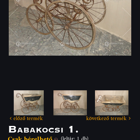
előző termék
következő termék
Babakocsi 1.
Csak bérelhető
(leltár: 1 db)