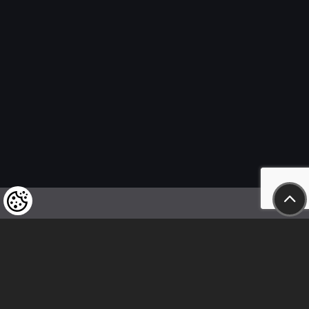
Felhívjuk tisztelt vásárlóink figyelmét,
hogy a termékeinkre vonatkozó
árváltoztatás mindenkori jogát
fenntartjuk,
valamint a feltüntetett árak