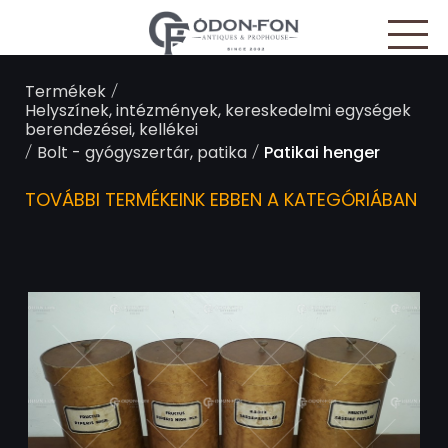
Süti preferenciák
/
Termékek
Helyszínek, intézmények, kereskedelmi egységek
berendezései, kellékei
/
/
Bolt - gyógyszertár, patika
Patikai henger
TOVÁBBI TERMÉKEINK EBBEN A KATEGÓRIÁBAN