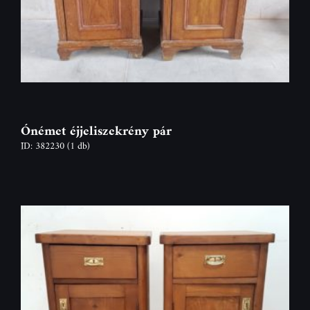
Ónémet éjjeliszekrény pár
ID: 382230
(1 db)