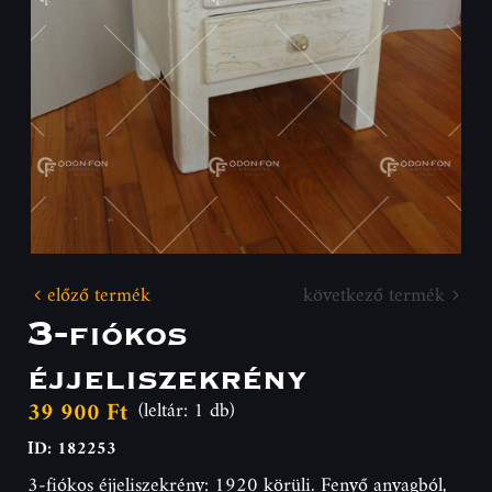
előző termék
következő termék
3-fiókos
éjjeliszekrény
39 900 Ft
(leltár: 1 db)
ID: 182253
3-fiókos éjjeliszekrény: 1920 körüli. Fenyő anyagból,