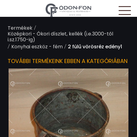
Süti preferenciák
/
Termékek
Középkori - Ókori díszlet, kellék (i.e.3000-től
i.sz.1750-ig)
/
/
Konyhai eszköz - fém
2 fülű vörösréz edény1
TOVÁBBI TERMÉKEINK EBBEN A KATEGÓRIÁBAN