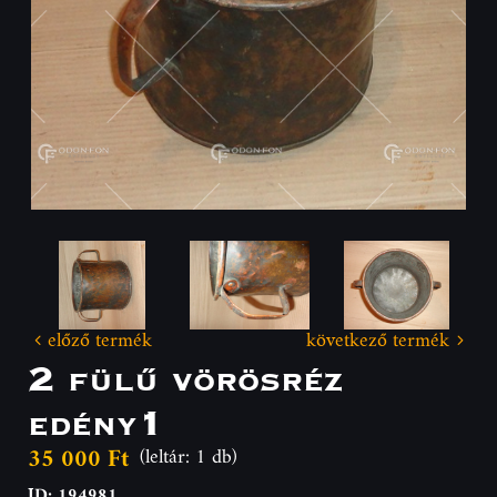
előző termék
következő termék
2 fülű vörösréz
edény1
35 000 Ft
(leltár: 1 db)
ID: 194981