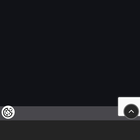
Felhívjuk tisztelt vásárlóink figyelmét,