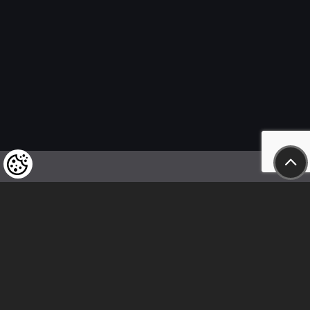
Felhívjuk tisztelt vásárlóink figyelmét,
hogy a termékeinkre vonatkozó
árváltoztatás mindenkori jogát
fenntartjuk,
valamint a feltüntetett árak
nettóban értendőek!