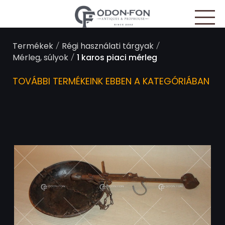
Süti preferenciák
/
/
Termékek
Régi használati tárgyak
/
Mérleg, súlyok
1 karos piaci mérleg
TOVÁBBI TERMÉKEINK EBBEN A KATEGÓRIÁBAN