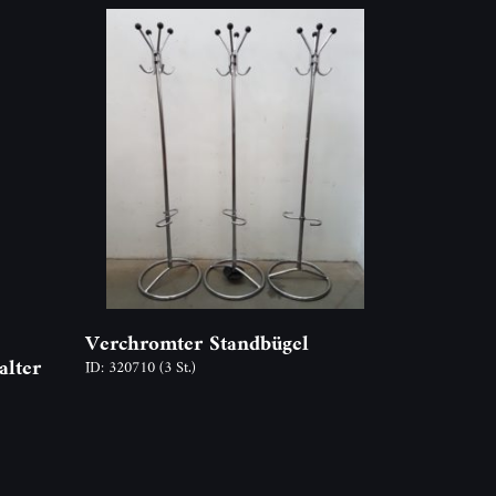
Verchromter Standbügel
lter
ID: 320710
(3 St.)