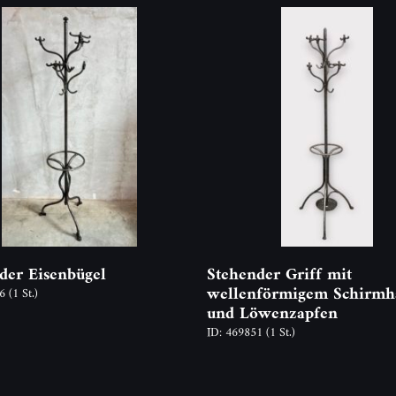
der Eisenbügel
Stehender Griff mit
wellenförmigem Schirmha
96
(1 St.)
und Löwenzapfen
ID: 469851
(1 St.)