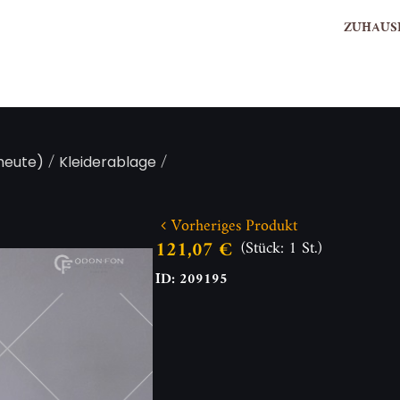
ZUHAUS
/
/
 heute)
Kleiderablage
Vorheriges Produkt
121,07 €
(Stück: 1 St.)
ID: 209195