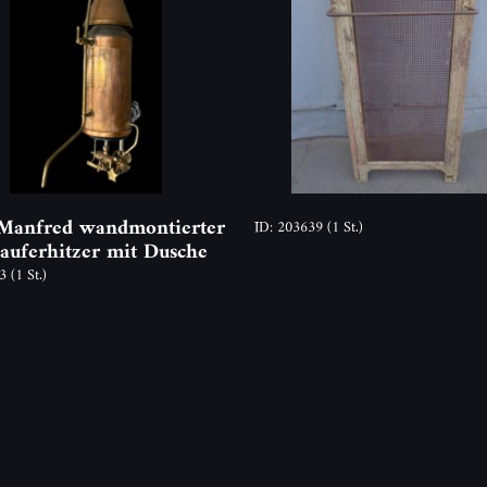
Manfred wandmontierter
ID: 203639
(1 St.)
auferhitzer mit Dusche
93
(1 St.)