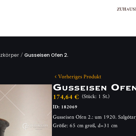
ZUHAUS
/
eizkörper
Gusseisen Ofen 2.
Vorheriges Produkt
Gusseisen Ofen
174,64 €
(Stück: 1 St.)
ID: 182069
Gusseisen Ofen 2.: um 1920. Salgótar
Größe: 65 cm groß, d=31 cm