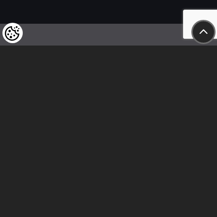
Wir weisen unsere geschätzten Kunden darauf hin,
dass wir uns das Recht vorbehalten,
die Preise unserer Produkte jederzeit zu ändern,
und dass die angegebenen Preise
als Nettobeträge zu verstehen sind!
In unserem Geschäft sind nur sofortige
Überweisungen vor Ort und Barzahlungen möglich.
Folge uns