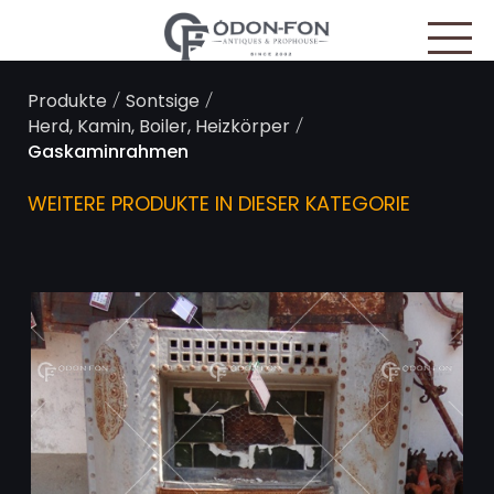
Cookie-Einstellungen
/
/
Produkte
Sontsige
/
Herd, Kamin, Boiler, Heizkörper
Gas­kaminrahmen
WEITERE PRODUKTE IN DIESER KATEGORIE