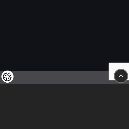
Wir weisen unsere geschätzten Kunden darauf hin,
dass wir uns das Recht vorbehalten,
die Preise unserer Produkte jederzeit zu ändern,
und dass die angegebenen Preise
als Nettobeträge zu verstehen sind!