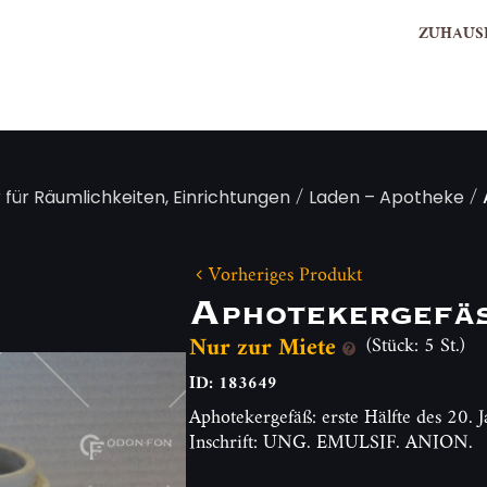
ZUHAUS
/
/
 für Räumlichkeiten, Einrichtungen
Laden – Apotheke
Vorheriges Produkt
Aphotekergef
Nur zur Miete
(Stück: 5 St.)
ID: 183649
Aphotekergefäß: erste H
ä
lfte des 20. 
Inschrift: UNG. EMULSIF. ANION.