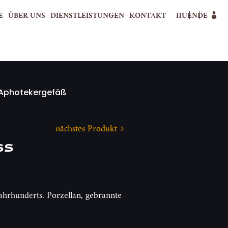
E
ÜBER UNS
DIENSTLEISTUNGEN
KONTAKT
HU
EN
DE
Aphotekergefäß
nächstes Produkt
äß
Jahrhunderts. Porzellan, gebrannte