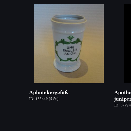
Aphotekergefäß
Apothe
junipe
ID: 183649
(5 St.)
ID: 5792