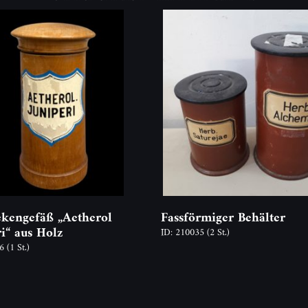
kengefäß „Aetherol
Fassförmiger Behälter
ri“ aus Holz
ID: 210035
(2 St.)
46
(1 St.)