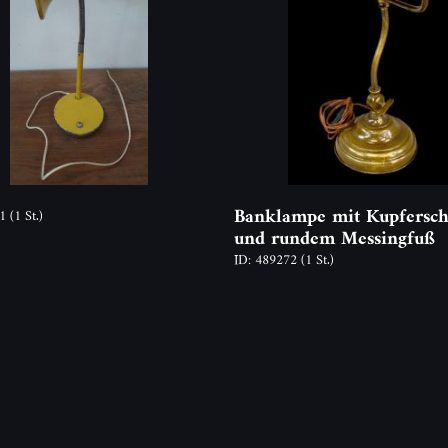
Banklampe mit Kupfersc
51
(1 St.)
und rundem Messingfuß
ID: 489272
(1 St.)