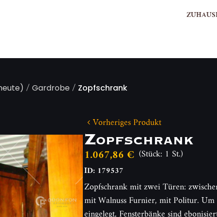
ZUHAUS
/
/
 heute)
Gardrobe
Zopfschrank
Vorheriges Produkt
Zopfschrank
1.067,86 €
(Stück: 1 St.)
ID: 179537
Zopfschrank mit zwei Türen: zwisch
mit Walnuss Furnier, mit Politur. Um 
eingelegt, Fensterbänke sind ebonisie