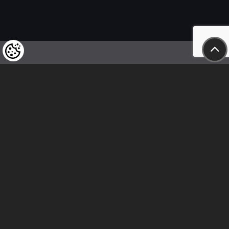
Wir weisen unsere geschätzten Kunden darauf hin,
dass wir uns das Recht vorbehalten,
die Preise unserer Produkte jederzeit zu ändern,
und dass die angegebenen Preise
als Nettobeträge zu verstehen sind!
In unserem Geschäft sind nur sofortige
Überweisungen vor Ort und Barzahlungen möglich.
Folge uns