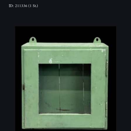
ID: 211336
(1 St.)