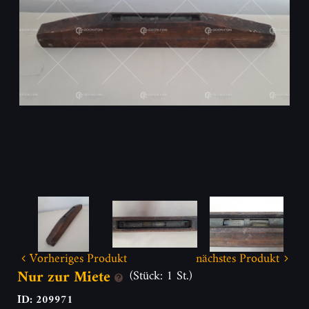
Vorheriges Produkt
nächstes Produkt
Nur zur Miete
(Stück: 1 St.)
ID: 209971